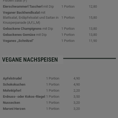
Fisolen Salat (F)
Eierschwammerl Tascherl
mit Dip
1 Portion
12,80
Veganer Backhendlsalat
mit
Blattsalat, Erdäpfelsalat und Saitan in
1 Portion
15,80
Knusperpanade (A,F,L,M)
Gebackene Champignons
mit Dip
1 Portion
13,80
Gebackenes Gemüse
mit Dip
1 Portion
13,80
Veganes „Schnitzel“
1 Portion
11,90
VEGANE NACHSPEISEN
Apfelstrudel
1 Portion
4,90
Schokokuchen
1 Portion
4,90
Mohnkipferl
1 Portion
2,20
Erdnuss- oder Kokos-Riegel
1 Portion
3,50
Nussecken
1 Portion
3,20
Maroni Herzen
1 Portion
3,20