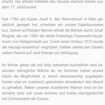
streckt. Der äl­tes­te Kel­ler­teil des Hau­ses stammt be­reits aus
dem 17. Jahr­hun­dert.
Seit 1784, als Kai­ser Josef II. den Wein­ver­kauf in Wien ge­
setz­lich ge­re­gelt hat, schen­ken wir un­se­re Ei­gen­bau­wei­ne
aus. Sei­nen auf­fäl­li­gen Namen er­hielt der Be­trieb durch Josef
Wag­ner, der um 1900 der letz­te Frei­wil­li­ge Feu­er­wehr-Haupt­
mann von Hei­li­gen­stadt war. Durch einen Umbau 1972 wurde
der Heu­ri­ge we­sent­lich ver­grö­ßert. Seit­her ste­hen den Gäs­ten
sie­ben Räume auf zwei Ebe­nen zur Ver­fü­gung.
Im Win­ter geben die mit Holz be­heiz­ten Ka­chel­öfen eine be­
son­ders be­hag­li­che Wärme ab. Im Som­mer haben un­se­re
Gäste die Mög­lich­keit, in einem ter­ras­sen­ar­tig an­ge­leg­ten
Gar­ten oder im ma­le­risch ge­stal­te­ten Ar­ka­den­hof den Abend
zu ge­nie­ßen. Neben un­se­ren ex­zel­len­ten Wei­nen sind wir be­
son­ders stolz auf unser war­mes und kal­tes Heu­ri­gen­buf­fet
mit Schman­kerln der Sai­son.