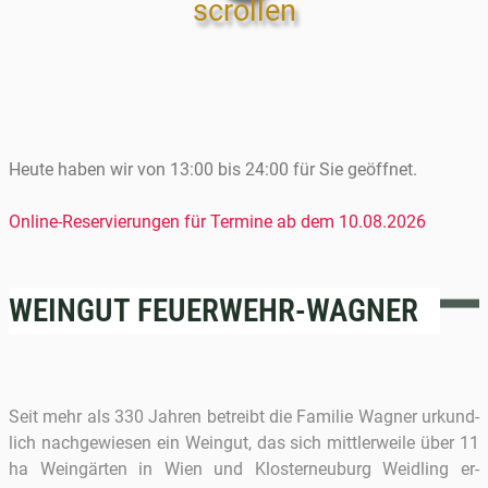
scrollen
Heute haben wir von 13:00 bis 24:00 für Sie geöffnet.
Online-Reservierungen für Termine ab dem 10.08.2026
WEINGUT FEUERWEHR-WAGNER
Seit mehr als 330 Jah­ren be­treibt die Fa­mi­lie Wag­ner ur­kund­
lich nach­ge­wie­sen ein Wein­gut, das sich mitt­ler­wei­le über 11
ha Wein­gär­ten in Wien und Klos­ter­neu­burg Weid­ling er­